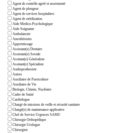
Agent de contrôle agréé et assermenté
Agent de plongeur
Agent de services hospitaliers
Agent de stérilisation
Aide Medico-Psychologique
Aide Soignante
Ambulancier
Anesthésistes
Apprentissage
Assistant(e) Dentaire
Assistant(e) Sociale
Assitant(e) Généraliste
Assitant(e) Spécialiste
Audioprothesiste
Autres
Auxiliaire de Puericulture
Auxiliaire de Vie
Biologie, Chimie, Nucléaire
Cadre de Santé
Cardiologue
Chargé de missions de veille et sécurité sanitaire
Chargé(e) de maintenance applicative
Chef de Service Urgences SAMU
Chirurgie Orthopédique
Chirurgie Urologue
Chirurgien