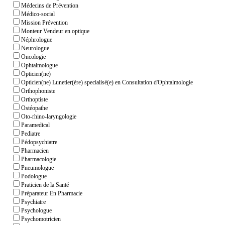
Médecins de Prévention
Médico-social
Mission Prévention
Monteur Vendeur en optique
Néphrologue
Neurologue
Oncologie
Ophtalmologue
Opticien(ne)
Opticien(ne) Lunetier(ère) specialisé(e) en Consultation d'Ophtalmologie
Orthophoniste
Orthoptiste
Ostéopathe
Oto-rhino-laryngologie
Paramedical
Pediatre
Pédopsychiatre
Pharmacien
Pharmacologie
Pneumologue
Podologue
Praticien de la Santé
Préparateur En Pharmacie
Psychiatre
Psychologue
Psychomotricien