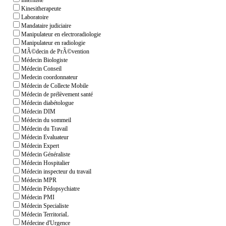
Interniste
Kinesitherapeute
Laboratoire
Mandataire judiciaire
Manipulateur en electroradiologie
Manipulateur en radiologie
MÃ©decin de PrÃ©vention
Médecin Biologiste
Médecin Conseil
Medecin coordonnateur
Médecin de Collecte Mobile
Médecin de prélèvement santé
Médecin diabétologue
Médecin DIM
Médecin du sommeil
Médecin du Travail
Médecin Evaluateur
Médecin Expert
Médecin Généraliste
Médecin Hospitalier
Médecin inspecteur du travail
Médecin MPR
Médecin Pédopsychiatre
Médecin PMI
Médecin Specialiste
Médecin TerritoriaL
Médecine d'Urgence