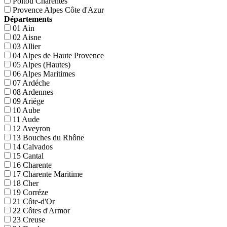
Poitou Charentes
Provence Alpes Côte d'Azur
Départements
01 Ain
02 Aisne
03 Allier
04 Alpes de Haute Provence
05 Alpes (Hautes)
06 Alpes Maritimes
07 Ardéche
08 Ardennes
09 Ariége
10 Aube
11 Aude
12 Aveyron
13 Bouches du Rhône
14 Calvados
15 Cantal
16 Charente
17 Charente Maritime
18 Cher
19 Corréze
21 Côte-d'Or
22 Côtes d'Armor
23 Creuse