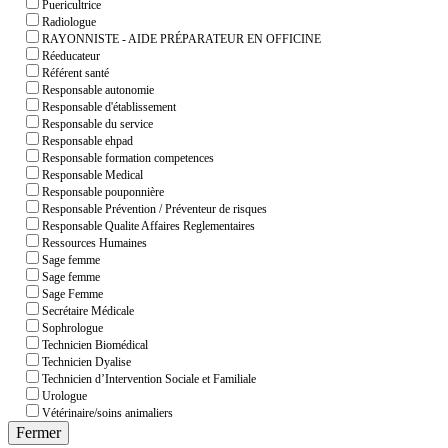
Puericultrice
Radiologue
RAYONNISTE - AIDE PRÉPARATEUR EN OFFICINE
Réeducateur
Référent santé
Responsable autonomie
Responsable d'établissement
Responsable du service
Responsable ehpad
Responsable formation competences
Responsable Medical
Responsable pouponnière
Responsable Prévention / Préventeur de risques
Responsable Qualite Affaires Reglementaires
Ressources Humaines
Sage femme
Sage femme
Sage Femme
Secrétaire Médicale
Sophrologue
Technicien Biomédical
Technicien Dyalise
Technicien d’Intervention Sociale et Familiale
Urologue
Vétérinaire/soins animaliers
Fermer