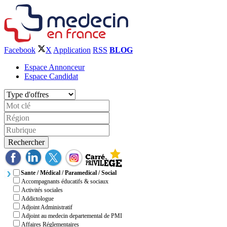
Facebook
X
Application
RSS
BLOG
Espace Annonceur
Espace Candidat
Rechercher
Sante / Médical / Paramedical / Social
Accompagnants éducatifs & sociaux
Activités sociales
Addictologue
Adjoint Administratif
Adjoint au medecin departemental de PMI
Affaires Réglementaires