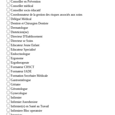
Conseiller en Prévention
Conseiller médical
Conseiller socio éducatif
Coordonnateur de la gestion des risques associés aux soins
Délégué Médical
Dentiste et Chirurgien Dentiste
Dermatologue
Dieteticien(ne)
Directeur D'Etablissement
Directeur se Soins
Educateur Jeune Enfant
Educateur Specialisé
Endocrinologue
Ergonome
Ergotherapeute
Formateur CHSCT
Formateur IADE
Formation Secrétaire Médicale
Gastroentérogue
Gériatre
Gérontologue
Gynecologue
Infirmier
Infirmier Anesthesiste
Infirmier(e) en Santé au Travail
Infirmiere Bloc operatoire