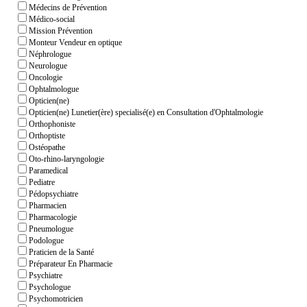
Médecins de Prévention
Médico-social
Mission Prévention
Monteur Vendeur en optique
Néphrologue
Neurologue
Oncologie
Ophtalmologue
Opticien(ne)
Opticien(ne) Lunetier(ère) specialisé(e) en Consultation d'Ophtalmologie
Orthophoniste
Orthoptiste
Ostéopathe
Oto-rhino-laryngologie
Paramedical
Pediatre
Pédopsychiatre
Pharmacien
Pharmacologie
Pneumologue
Podologue
Praticien de la Santé
Préparateur En Pharmacie
Psychiatre
Psychologue
Psychomotricien