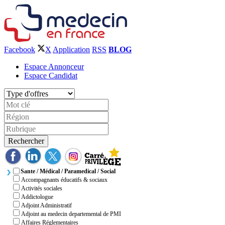
Facebook
X
Application
RSS
BLOG
Espace Annonceur
Espace Candidat
Rechercher
Sante / Médical / Paramedical / Social
Accompagnants éducatifs & sociaux
Activités sociales
Addictologue
Adjoint Administratif
Adjoint au medecin departemental de PMI
Affaires Réglementaires