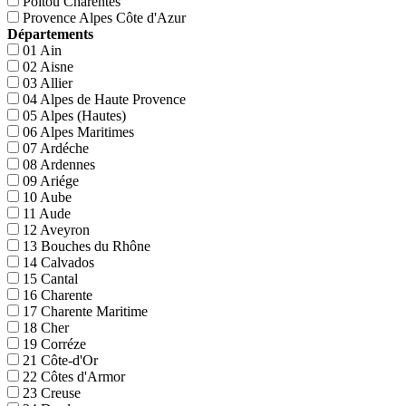
Poitou Charentes
Provence Alpes Côte d'Azur
Départements
01 Ain
02 Aisne
03 Allier
04 Alpes de Haute Provence
05 Alpes (Hautes)
06 Alpes Maritimes
07 Ardéche
08 Ardennes
09 Ariége
10 Aube
11 Aude
12 Aveyron
13 Bouches du Rhône
14 Calvados
15 Cantal
16 Charente
17 Charente Maritime
18 Cher
19 Corréze
21 Côte-d'Or
22 Côtes d'Armor
23 Creuse