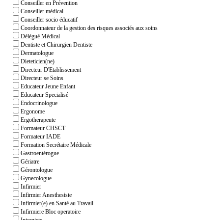
Conseiller en Prévention
Conseiller médical
Conseiller socio éducatif
Coordonnateur de la gestion des risques associés aux soins
Délégué Médical
Dentiste et Chirurgien Dentiste
Dermatologue
Dieteticien(ne)
Directeur D'Etablissement
Directeur se Soins
Educateur Jeune Enfant
Educateur Specialisé
Endocrinologue
Ergonome
Ergotherapeute
Formateur CHSCT
Formateur IADE
Formation Secrétaire Médicale
Gastroentérogue
Gériatre
Gérontologue
Gynecologue
Infirmier
Infirmier Anesthesiste
Infirmier(e) en Santé au Travail
Infirmiere Bloc operatoire