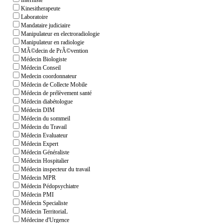
Interniste
Kinesitherapeute
Laboratoire
Mandataire judiciaire
Manipulateur en electroradiologie
Manipulateur en radiologie
MÃ©decin de PrÃ©vention
Médecin Biologiste
Médecin Conseil
Medecin coordonnateur
Médecin de Collecte Mobile
Médecin de prélèvement santé
Médecin diabétologue
Médecin DIM
Médecin du sommeil
Médecin du Travail
Médecin Evaluateur
Médecin Expert
Médecin Généraliste
Médecin Hospitalier
Médecin inspecteur du travail
Médecin MPR
Médecin Pédopsychiatre
Médecin PMI
Médecin Specialiste
Médecin TerritoriaL
Médecine d'Urgence