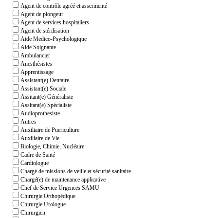
Agent de contrôle agréé et assermenté
Agent de plongeur
Agent de services hospitaliers
Agent de stérilisation
Aide Medico-Psychologique
Aide Soignante
Ambulancier
Anesthésistes
Apprentissage
Assistant(e) Dentaire
Assistant(e) Sociale
Assitant(e) Généraliste
Assitant(e) Spécialiste
Audioprothesiste
Autres
Auxiliaire de Puericulture
Auxiliaire de Vie
Biologie, Chimie, Nucléaire
Cadre de Santé
Cardiologue
Chargé de missions de veille et sécurité sanitaire
Chargé(e) de maintenance applicative
Chef de Service Urgences SAMU
Chirurgie Orthopédique
Chirurgie Urologue
Chirurgien