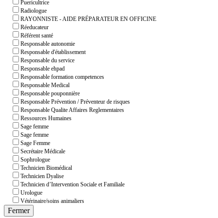
Puericultrice
Radiologue
RAYONNISTE - AIDE PRÉPARATEUR EN OFFICINE
Réeducateur
Référent santé
Responsable autonomie
Responsable d'établissement
Responsable du service
Responsable ehpad
Responsable formation competences
Responsable Medical
Responsable pouponnière
Responsable Prévention / Préventeur de risques
Responsable Qualite Affaires Reglementaires
Ressources Humaines
Sage femme
Sage femme
Sage Femme
Secrétaire Médicale
Sophrologue
Technicien Biomédical
Technicien Dyalise
Technicien d’Intervention Sociale et Familiale
Urologue
Vétérinaire/soins animaliers
Fermer