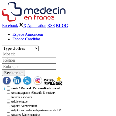
Facebook
X
Application
RSS
BLOG
Espace Annonceur
Espace Candidat
Rechercher
Sante / Médical / Paramedical / Social
Accompagnants éducatifs & sociaux
Activités sociales
Addictologue
Adjoint Administratif
Adjoint au medecin departemental de PMI
Affaires Réglementaires