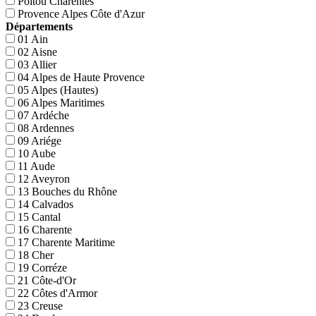
Poitou Charentes
Provence Alpes Côte d'Azur
Départements
01 Ain
02 Aisne
03 Allier
04 Alpes de Haute Provence
05 Alpes (Hautes)
06 Alpes Maritimes
07 Ardéche
08 Ardennes
09 Ariége
10 Aube
11 Aude
12 Aveyron
13 Bouches du Rhône
14 Calvados
15 Cantal
16 Charente
17 Charente Maritime
18 Cher
19 Corréze
21 Côte-d'Or
22 Côtes d'Armor
23 Creuse