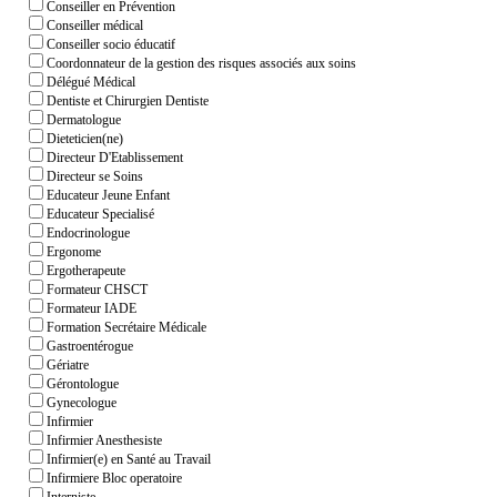
Conseiller en Prévention
Conseiller médical
Conseiller socio éducatif
Coordonnateur de la gestion des risques associés aux soins
Délégué Médical
Dentiste et Chirurgien Dentiste
Dermatologue
Dieteticien(ne)
Directeur D'Etablissement
Directeur se Soins
Educateur Jeune Enfant
Educateur Specialisé
Endocrinologue
Ergonome
Ergotherapeute
Formateur CHSCT
Formateur IADE
Formation Secrétaire Médicale
Gastroentérogue
Gériatre
Gérontologue
Gynecologue
Infirmier
Infirmier Anesthesiste
Infirmier(e) en Santé au Travail
Infirmiere Bloc operatoire