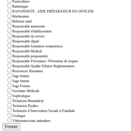
Puericultrice
Radiologue
RAYONNISTE - AIDE PRÉPARATEUR EN OFFICINE
Réeducateur
Référent santé
Responsable autonomie
Responsable d'établissement
Responsable du service
Responsable ehpad
Responsable formation competences
Responsable Medical
Responsable pouponnière
Responsable Prévention / Préventeur de risques
Responsable Qualite Affaires Reglementaires
Ressources Humaines
Sage femme
Sage femme
Sage Femme
Secrétaire Médicale
Sophrologue
Technicien Biomédical
Technicien Dyalise
Technicien d’Intervention Sociale et Familiale
Urologue
Vétérinaire/soins animaliers
Fermer