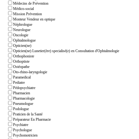
Médecins de Prévention
Médico-social
Mission Prévention
Monteur Vendeur en optique
Néphrologue
Neurologue
Oncologie
Ophtalmologue
Opticien(ne)
Opticien(ne) Lunetier(ère) specialisé(e) en Consultation d'Ophtalmologie
Orthophoniste
Orthoptiste
Ostéopathe
Oto-rhino-laryngologie
Paramedical
Pediatre
Pédopsychiatre
Pharmacien
Pharmacologie
Pneumologue
Podologue
Praticien de la Santé
Préparateur En Pharmacie
Psychiatre
Psychologue
Psychomotricien