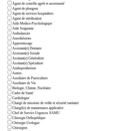
Agent de contrôle agréé et assermenté
Agent de plongeur
Agent de services hospitaliers
Agent de stérilisation
Aide Medico-Psychologique
Aide Soignante
Ambulancier
Anesthésistes
Apprentissage
Assistant(e) Dentaire
Assistant(e) Sociale
Assitant(e) Généraliste
Assitant(e) Spécialiste
Audioprothesiste
Autres
Auxiliaire de Puericulture
Auxiliaire de Vie
Biologie, Chimie, Nucléaire
Cadre de Santé
Cardiologue
Chargé de missions de veille et sécurité sanitaire
Chargé(e) de maintenance applicative
Chef de Service Urgences SAMU
Chirurgie Orthopédique
Chirurgie Urologue
Chirurgien