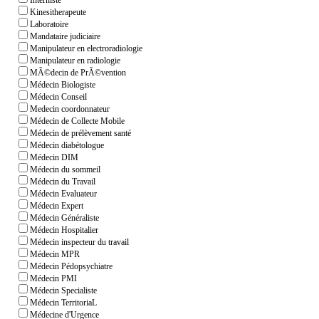
Interniste
Kinesitherapeute
Laboratoire
Mandataire judiciaire
Manipulateur en electroradiologie
Manipulateur en radiologie
MÃ©decin de PrÃ©vention
Médecin Biologiste
Médecin Conseil
Medecin coordonnateur
Médecin de Collecte Mobile
Médecin de prélèvement santé
Médecin diabétologue
Médecin DIM
Médecin du sommeil
Médecin du Travail
Médecin Evaluateur
Médecin Expert
Médecin Généraliste
Médecin Hospitalier
Médecin inspecteur du travail
Médecin MPR
Médecin Pédopsychiatre
Médecin PMI
Médecin Specialiste
Médecin TerritoriaL
Médecine d'Urgence